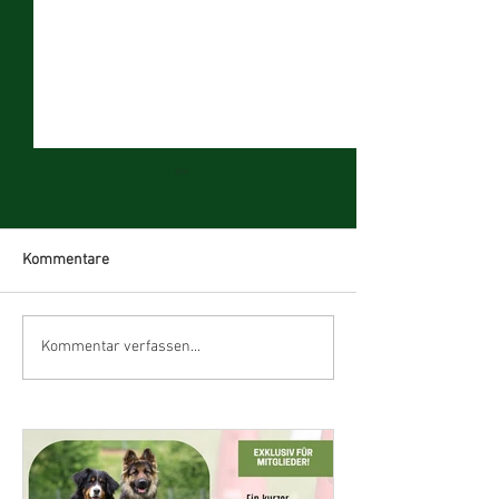
Kommentare
3. Oktoberfestturnier
Kursangebot Frü
Kommentar verfassen...
2026