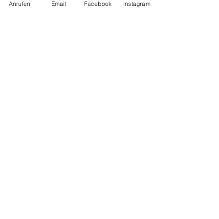
Anrufen
Email
Facebook
Instagram
Hunde: Hovawartmix Josefine
zuständig für: unser leibliches Wohl
KONTAKT
SO FINDEN SIE UNS
ÖGV Mostviertel Amstetten
Geschäftsstelle:
Zustelladresse:
Höhenstraße 13, 3323 Neustadtl an der
Donau
ZVR:
313082438