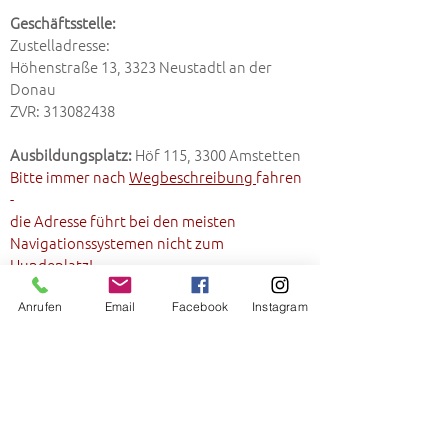
Geschäftsstelle:
Zustelladresse:
Höhenstraße 13, 3323 Neustadtl an der
Donau
ZVR:
313082438
Ausbildungsplatz:
Höf 115, 3300 Amstetten
Bitte immer nach
Wegbeschreibung
fahren
-
die Adresse führt bei den meisten
Navigationssystemen nicht zum
Hundeplatz!
E-Mail:
hundeschule.amstetten@gmail.com
Anrufen
Email
Facebook
Instagram
Telefon:
0670/70 17 350
! ACHTUNG - solltet ihr uns telefonisch
(aufgrund momentaner technischer
Probleme) nicht erreichen bitte sendet uns
ein kurzes E-Mail mit der Telefonnummer -
wir rufen dann gerne zurück!