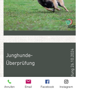
JH - Überprüfung 26.10.2024
Junghunde-
Überprüfung
26.10.2024
Anrufen
Email
Facebook
Instagram