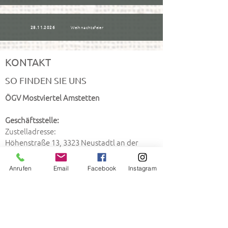
28.11.2026
Weihnachtsfeier
KONTAKT
SO FINDEN SIE UNS
ÖGV Mostviertel Amstetten
Geschäftsstelle:
Zustelladresse:
Höhenstraße 13, 3323 Neustadtl an der
Donau
ZVR:
313082438
Anrufen
Email
Facebook
Instagram
Ausbildungsplatz:
Höf 115, 3300 Amstetten
Bitte immer nach
Wegbeschreibung
fahren
-
die Adresse führt bei den meisten