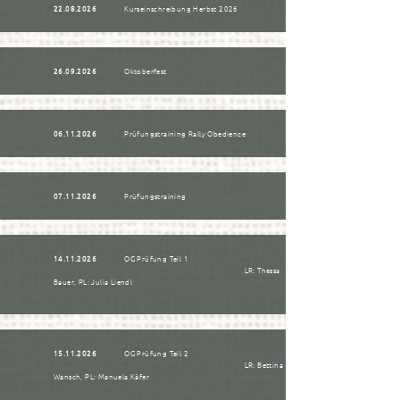
22.08.2026
Kurseinschreibung Herbst 2026
26.09.2026
Oktoberfest
06.11.2026
Prüfungstraining Rally Obedience
07.11.2026
Prüfungstraining
14.11.2026
OG Prüfung Teil 1
LR: Thessa
Bauer, PL: Julia Liendl
15.11.2026
OG Prüfung Teil 2
LR: Bettina
Wansch, PL: Manuela Käfer