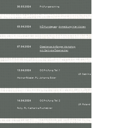
30.05.2026
Prüfungstraining
03.06.2026
NÖ Hundepass
-
Anmeldung hier klicken
07.06.2026
Obedience Anfänger Workshop
mit Gerlinde Österreicher
13.06.2026
OG Prüfung Teil 1
LR: Sabrina
Molnar-Rössler, PL: Johanna Ecker
14.06.2026
OG Prüfung Teil 2
LR: Roland
Folly, PL: Katharina Puchebner