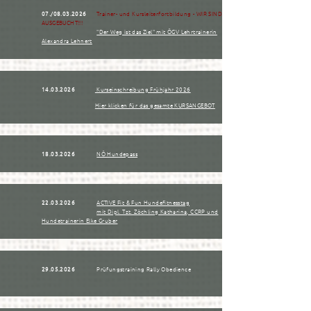
07./08.03.2026
Trainer- und Kursleiterfortbildung - WIR SIND
AUSGEBUCHT!!!
"Der Weg ist das Ziel" mit ÖGV Lehrtrainerin
Alexandra Lehnert
14.03.2026
Kurseinschreibung Frühjahr 2026
Hier klicken für das gesamte KURSANGEBOT
18.03.2026
NÖ Hundepass
22.03.2026
ACTIVE Fit & Fun Hundefitnesstag
mit Dipl. Tzt. Zöchling Katharina, CCRP und
Hundetrainerin Elke Gruber
29.05.2026
Prüfungstraining Rally Obedience