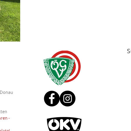
S
r Donau
tten
hren -
platz!