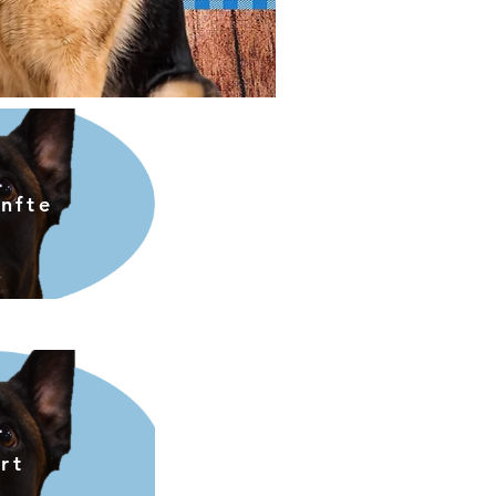
nfte
rt