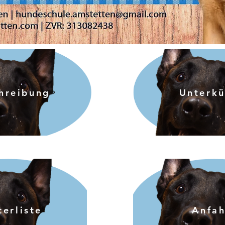
hreibung
Unterkü
terliste
Anfah