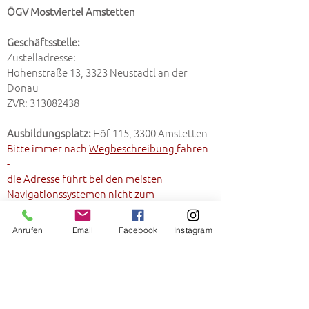
ÖGV Mostviertel Amstetten
Geschäftsstelle:
Zustelladresse:
Höhenstraße 13, 3323 Neustadtl an der
Donau
ZVR:
313082438
Ausbildungsplatz:
Höf 115, 3300 Amstetten
Bitte immer nach
Wegbeschreibung
fahren
-
die Adresse führt bei den meisten
Navigationssystemen nicht zum
Hundeplatz!
Anrufen
Email
Facebook
Instagram
E-Mail:
hundeschule.amstetten@gmail.com
Telefon:
0670/70 17 350
! ACHTUNG - solltet ihr uns telefonisch
(aufgrund momentaner technischer
Probleme) nicht erreichen bitte sendet uns