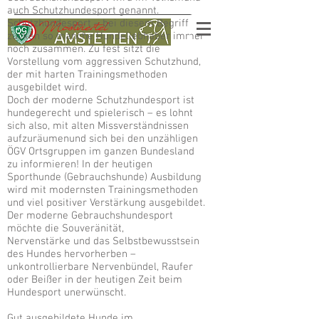
auch Schutzhundesport genannt.
Schutzhundesport – bei diesem Begriff
zucken so manche Hundeliebhaber immer
noch zusammen. Zu fest sitzt die
Vorstellung vom aggressiven Schutzhund,
der mit harten Trainingsmethoden
ausgebildet wird.
Doch der moderne Schutzhundesport ist
hundegerecht und spielerisch – es lohnt
sich also, mit alten Missverständnissen
aufzuräumenund sich bei den unzähligen
ÖGV Ortsgruppen im ganzen Bundesland
zu informieren! In der heutigen
Sporthunde (Gebrauchshunde) Ausbildung
wird mit modernsten Trainingsmethoden
und viel positiver Verstärkung ausgebildet.
Der moderne Gebrauchshundesport
möchte die Souveränität,
Nervenstärke und das Selbstbewusstsein
des Hundes hervorherben –
unkontrollierbare Nervenbündel, Raufer
oder Beißer in der heutigen Zeit beim
Hundesport unerwünscht.
Gut ausgebildete Hunde im